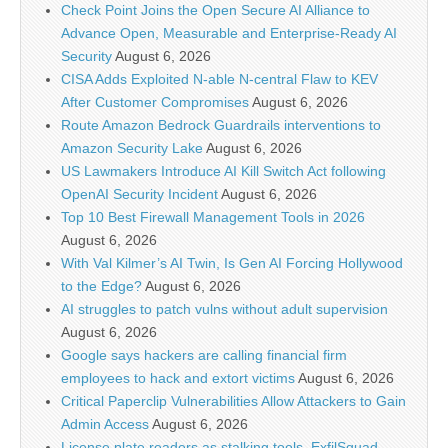
Check Point Joins the Open Secure AI Alliance to
Advance Open, Measurable and Enterprise-Ready AI
Security
August 6, 2026
CISA Adds Exploited N-able N-central Flaw to KEV
After Customer Compromises
August 6, 2026
Route Amazon Bedrock Guardrails interventions to
Amazon Security Lake
August 6, 2026
US Lawmakers Introduce AI Kill Switch Act following
OpenAI Security Incident
August 6, 2026
Top 10 Best Firewall Management Tools in 2026
August 6, 2026
With Val Kilmer’s AI Twin, Is Gen AI Forcing Hollywood
to the Edge?
August 6, 2026
AI struggles to patch vulns without adult supervision
August 6, 2026
Google says hackers are calling financial firm
employees to hack and extort victims
August 6, 2026
Critical Paperclip Vulnerabilities Allow Attackers to Gain
Admin Access
August 6, 2026
License plate readers as stalking tools, ExfilSquad