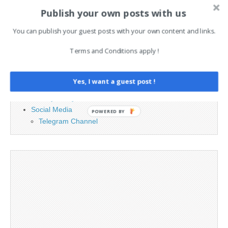
Publish your own posts with us
PAGES
You can publish your guest posts with your own content and links.
Terms and Conditions apply !
Advertising
Contact
Legal and Contact information
Yes, I want a guest post !
Opt-out preferences
Privacy Policy
Social Media
POWERED BY
Telegram Channel