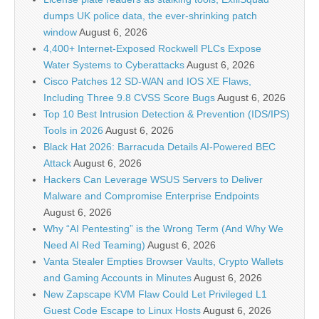
dumps UK police data, the ever-shrinking patch
window
August 6, 2026
4,400+ Internet-Exposed Rockwell PLCs Expose
Water Systems to Cyberattacks
August 6, 2026
Cisco Patches 12 SD-WAN and IOS XE Flaws,
Including Three 9.8 CVSS Score Bugs
August 6, 2026
Top 10 Best Intrusion Detection & Prevention (IDS/IPS)
Tools in 2026
August 6, 2026
Black Hat 2026: Barracuda Details AI-Powered BEC
Attack
August 6, 2026
Hackers Can Leverage WSUS Servers to Deliver
Malware and Compromise Enterprise Endpoints
August 6, 2026
Why “AI Pentesting” is the Wrong Term (And Why We
Need AI Red Teaming)
August 6, 2026
Vanta Stealer Empties Browser Vaults, Crypto Wallets
and Gaming Accounts in Minutes
August 6, 2026
New Zapscape KVM Flaw Could Let Privileged L1
Guest Code Escape to Linux Hosts
August 6, 2026