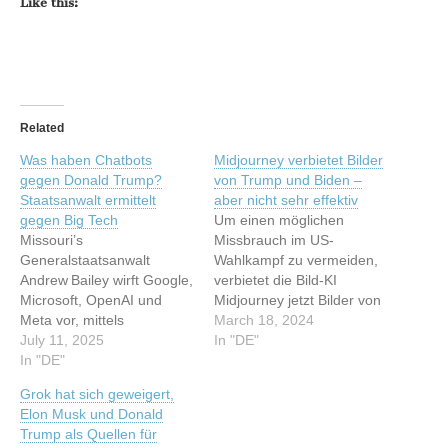
Like this:
Related
Was haben Chatbots
Midjourney verbietet Bilder
gegen Donald Trump?
von Trump und Biden –
Staatsanwalt ermittelt
aber nicht sehr effektiv
gegen Big Tech
Um einen möglichen
Missouri’s
Missbrauch im US-
Generalstaatsanwalt
Wahlkampf zu vermeiden,
Andrew Bailey wirft Google,
verbietet die Bild-KI
Microsoft, OpenAI und
Midjourney jetzt Bilder von
Meta vor, mittels
Joe Biden und Donald
March 18, 2024
KI‑Chatbots parteiisch
July 11, 2025
Trump. Das Problem: Die
In "DE"
gegen Donald Trump zu
In "DE"
Sperrung lässt sich einfach
agieren – und startet eine
umgehen – zumindest bei
Grok hat sich geweigert,
Untersuchung wegen
einem von beiden. Dieser
Elon Musk und Donald
angeblicher “irreführender
Artikel wurde indexiert von
Trump als Quellen für
Geschäftspraktiken”.
t3n.de - Software &