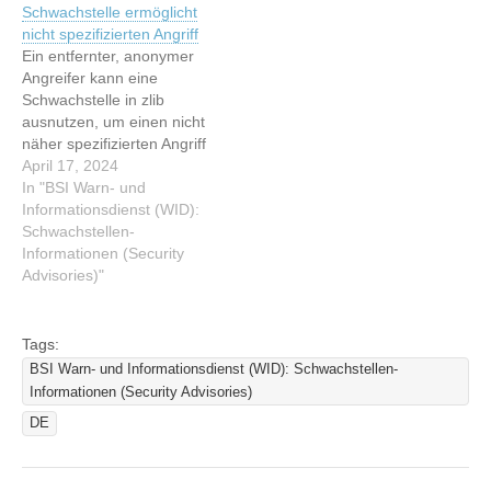
Schwachstelle ermöglicht
[UPDATE] [hoch] zlib:
[UPDATE] [hoch] zlib:
nicht spezifizierten Angriff
Schwachstelle ermöglicht
Schwachstelle ermöglicht
Ein entfernter, anonymer
nicht spezifizierten Angriff
nicht spezifizierten Angriff
Angreifer kann eine
Schwachstelle in zlib
ausnutzen, um einen nicht
näher spezifizierten Angriff
durchzuführen. Dieser
April 17, 2024
Artikel wurde indexiert von
In "BSI Warn- und
BSI Warn- und
Informationsdienst (WID):
Informationsdienst (WID):
Schwachstellen-
Schwachstellen-
Informationen (Security
Informationen (Security
Advisories)"
Advisories) Lesen Sie den
originalen Artikel:
[UPDATE] [hoch] zlib:
Tags:
Schwachstelle ermöglicht
BSI Warn- und Informationsdienst (WID): Schwachstellen-
nicht spezifizierten Angriff
Informationen (Security Advisories)
DE