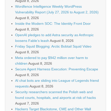
August 8, 2026
Wordfence Intelligence Weekly WordPress
Vulnerability Report (July 27, 2026 to August 2, 2026)
August 8, 2026
Inside the Modern SOC: The Identity Front Door
August 8, 2026
OpenAI pledges to add Astra security as Anthropic
loosens Fable’s leash
August 8, 2026
Friday Squid Blogging: Arctic Bobtail Squid Video
August 8, 2026
Meta ordered to pay $942 million over harm to
children
August 8, 2026
Secure Agent Harness Execution: Preventing Escape
August 8, 2026
AI chat bots are sliding into League of Legends friend
requests
August 8, 2026
Security researchers scanned the Polish web and
found courts, hospitals, and airports at risk of hacks
August 7, 2026
Hackers Target Blackstone, CME and Other Wall