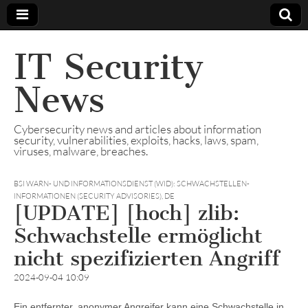
IT Security
News
Cybersecurity news and articles about information
security, vulnerabilities, exploits, hacks, laws, spam,
viruses, malware, breaches.
BSI WARN- UND INFORMATIONSDIENST (WID): SCHWACHSTELLEN-
INFORMATIONEN (SECURITY ADVISORIES)
,
DE
[UPDATE] [hoch] zlib:
Schwachstelle ermöglicht
nicht spezifizierten Angriff
2024-09-04 10:09
Ein entfernter, anonymer Angreifer kann eine Schwachstelle in