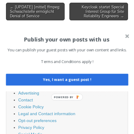
Post
← [UPDATE] [mittel] ffmpeg:
Keycloak startet Special
Schwachstelle ermöglicht
Interest Group für Site
navigation
Denial of Service
Reliability Engineers →
AI News Brief
Publish your own posts with us
You can publish your guest posts with your own content and links.
Search
Terms and Conditions apply !
for:
Yes, I want a guest post !
PAGES
Advertising
POWERED BY
Contact
Cookie Policy
Legal and Contact information
Opt-out preferences
Privacy Policy