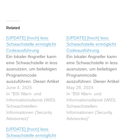
Related
[UPDATE] [hoch] less:
[UPDATE] [hoch] less:
Schwachstelle ermöglicht
Schwachstelle ermöglicht
Codeausführung
Codeausführung
Ein lokaler Angreifer kann
Ein lokaler Angreifer kann
eine Schwachstelle in less
eine Schwachstelle in less
ausnutzen, um beliebigen
ausnutzen, um beliebigen
Programmcode
Programmcode
auszuführen. Dieser Artikel
auszuführen. Dieser Artikel
wurde indexiert von BSI
June 4, 2025
wurde indexiert von BSI
May 28, 2024
Warn- und
In "BSI Warn- und
Warn- und
In "BSI Warn- und
Informationsdienst (WID):
Informationsdienst (WID):
Informationsdienst (WID):
Informationsdienst (WID):
Schwachstellen-
Schwachstellen-
Schwachstellen-
Schwachstellen-
Informationen (Security
Informationen (Security
Informationen (Security
Informationen (Security
Advisories) Lesen Sie den
Advisories)"
Advisories) Lesen Sie den
Advisories)"
originalen Artikel:
originalen Artikel:
[UPDATE] [hoch] less:
[UPDATE] [hoch] less:
[UPDATE] [hoch] less:
Schwachstelle ermöglicht
Schwachstelle ermöglicht
Schwachstelle ermöglicht