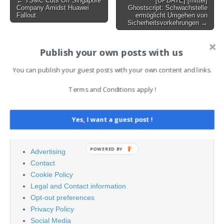
← TSMC Cuts Off Singapore
[UPDATE] [mittel]
Company Amidst Huawei
Ghostscript: Schwachstelle
navigation
Fallout
ermöglicht Umgehen von
Sicherheitsvorkehrungen →
Publish your own posts with us
AI News Brief
You can publish your guest posts with your own content and links.
Search
Terms and Conditions apply !
for:
Yes, I want a guest post !
PAGES
POWERED BY
Advertising
Contact
Cookie Policy
Legal and Contact information
Opt-out preferences
Privacy Policy
Social Media