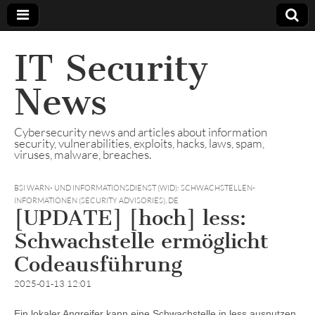
IT Security
News
Cybersecurity news and articles about information
security, vulnerabilities, exploits, hacks, laws, spam,
viruses, malware, breaches.
BSI WARN- UND INFORMATIONSDIENST (WID): SCHWACHSTELLEN-
INFORMATIONEN (SECURITY ADVISORIES)
,
DE
[UPDATE] [hoch] less:
Schwachstelle ermöglicht
Codeausführung
2025-01-13 12:01
Ein lokaler Angreifer kann eine Schwachstelle in less ausnutzen,