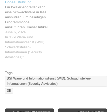
Codeausführung
Codeausführung
Codeausführung
Ein lokaler Angreifer kann
eine Schwachstelle in less
ausnutzen, um beliebigen
Programmcode
auszuführen. Dieser Artikel
wurde indexiert von BSI
June 6, 2024
Warn- und
In "BSI Warn- und
Informationsdienst (WID):
Informationsdienst (WID):
Schwachstellen-
Schwachstellen-
Informationen (Security
Informationen (Security
Advisories) Lesen Sie den
Advisories)"
originalen Artikel:
[UPDATE] [hoch] less:
Schwachstelle ermöglicht
Tags:
Codeausführung
BSI Warn- und Informationsdienst (WID): Schwachstellen-
Informationen (Security Advisories)
DE
Post