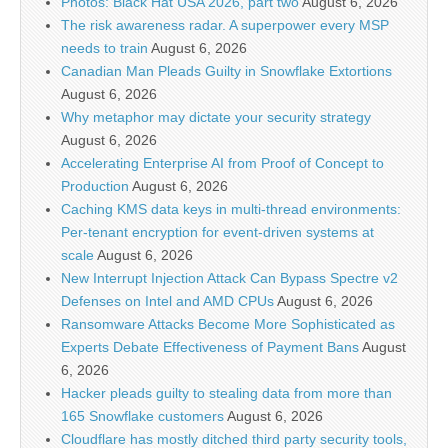
Photos: Black Hat USA 2026, part two
August 6, 2026
The risk awareness radar. A superpower every MSP
needs to train
August 6, 2026
Canadian Man Pleads Guilty in Snowflake Extortions
August 6, 2026
Why metaphor may dictate your security strategy
August 6, 2026
Accelerating Enterprise AI from Proof of Concept to
Production
August 6, 2026
Caching KMS data keys in multi-thread environments:
Per-tenant encryption for event-driven systems at
scale
August 6, 2026
New Interrupt Injection Attack Can Bypass Spectre v2
Defenses on Intel and AMD CPUs
August 6, 2026
Ransomware Attacks Become More Sophisticated as
Experts Debate Effectiveness of Payment Bans
August
6, 2026
Hacker pleads guilty to stealing data from more than
165 Snowflake customers
August 6, 2026
Cloudflare has mostly ditched third party security tools,