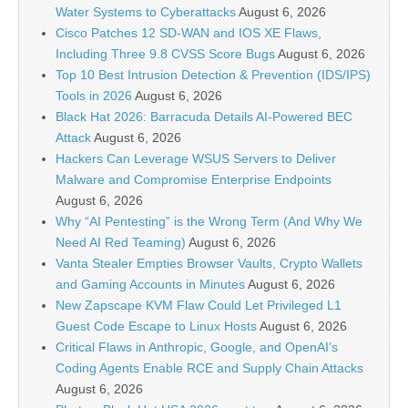
Water Systems to Cyberattacks
August 6, 2026
Cisco Patches 12 SD-WAN and IOS XE Flaws,
Including Three 9.8 CVSS Score Bugs
August 6, 2026
Top 10 Best Intrusion Detection & Prevention (IDS/IPS)
Tools in 2026
August 6, 2026
Black Hat 2026: Barracuda Details AI-Powered BEC
Attack
August 6, 2026
Hackers Can Leverage WSUS Servers to Deliver
Malware and Compromise Enterprise Endpoints
August 6, 2026
Why “AI Pentesting” is the Wrong Term (And Why We
Need AI Red Teaming)
August 6, 2026
Vanta Stealer Empties Browser Vaults, Crypto Wallets
and Gaming Accounts in Minutes
August 6, 2026
New Zapscape KVM Flaw Could Let Privileged L1
Guest Code Escape to Linux Hosts
August 6, 2026
Critical Flaws in Anthropic, Google, and OpenAI’s
Coding Agents Enable RCE and Supply Chain Attacks
August 6, 2026