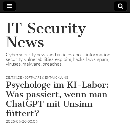
IT Security
News
Cybersecurity news and articles about information
security, vulnerabilities, exploits, hacks, laws, spam,
viruses, malware, breaches.
DE
,
T3N.DE - SOFTWARE & ENTWICKLUNG
Psychologe im KI-Labor:
Was passiert, wenn man
ChatGPT mit Unsinn
füttert?
2025-06-20 00:06