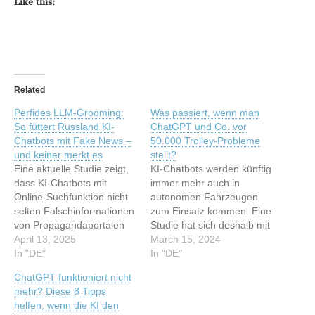
Like this:
Related
Perfides LLM-Grooming:
Was passiert, wenn man
So füttert Russland KI-
ChatGPT und Co. vor
Chatbots mit Fake News –
50.000 Trolley-Probleme
und keiner merkt es
stellt?
Eine aktuelle Studie zeigt,
KI-Chatbots werden künftig
dass KI-Chatbots mit
immer mehr auch in
Online-Suchfunktion nicht
autonomen Fahrzeugen
selten Falschinformationen
zum Einsatz kommen. Eine
von Propagandaportalen
Studie hat sich deshalb mit
als Fakten ausgeben. Wie
April 13, 2025
der Frage beschäftigt, ob
March 15, 2024
stehen die Betreiber dazu
In "DE"
ChatGPT und Co. ähnliche
In "DE"
und wie kann man sich
moralische
ChatGPT funktioniert nicht
davor schützen? Dieser
Entscheidungen treffen wie
mehr? Diese 8 Tipps
Artikel wurde indexiert von
wir Menschen. Dieser
helfen, wenn die KI den
t3n.de - Software &
Artikel wurde indexiert von