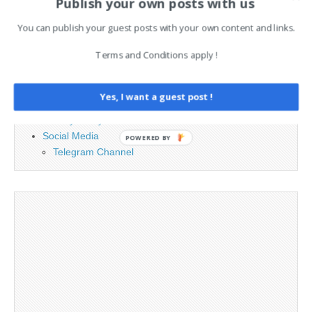
Publish your own posts with us
PAGES
You can publish your guest posts with your own content and links.
Terms and Conditions apply !
Advertising
Contact
Legal and Contact information
Yes, I want a guest post !
Opt-out preferences
Privacy Policy
Social Media
POWERED BY
Telegram Channel