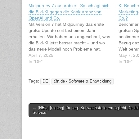
Midjourney 7 ausprobiert: So schlägt sich
KI-Benchm
die Bild-KI gegen die Konkurrenz von
Marketing
OpenAI und Co.
Co.?
Mit Version 7 hat Midjourney das erste
Benchmark
große Update seit fast einem Jahr
großen Sp
erhalten. Wir haben uns angeschaut, was
bestimmen
die Bild-KI jetzt besser macht – und wo
Bezug dazu
das neue Modell noch Probleme hat.
Welt benut
Dieser Artikel wurde indexiert von t3n.de -
April 7, 2025
veraltet.
May 7, 20
Software & Entwicklung Lesen Sie den
In "DE"
bleiben, m
In "DE"
originalen Artikel: Midjourney 7…
Artikel wu
Software 
originale
Tags:
DE
t3n.de - Software & Entwicklung
Post
← [NEU] [niedrig] ffmpeg: Schwachstelle ermöglicht Denial
Service
navigation