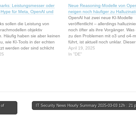
arks: Leistungsmesser oder
Neue Reasoning-Modelle von Ope
-Hype für Meta, OpenAI und
neigen noch häufiger zu Halluzinat
OpenAI hat zwei neue KI-Modelle
s sollen die Leistung von
veröffentlicht – allerdings halluzini
rachmodellen objektiv
noch öfter als ihre Vorgänger. Was
. Häufig haben sie aber keinen
zu den Problemen mit o3 und o4-m
, wie KI-Tools in der echten
führt, ist aktuell noch unklar. Dieser
zt werden oder sind schlicht
wurde indexiert von t3n.de - Softw
April 19, 2025
 Damit Benchmarks relevant
25
Entwicklung Lesen Sie den original
In "DE"
uss sich das ändern. Dieser
Artikel: Neue Reasoning-Modelle v
rde indexiert von t3n.de -
OpenAI neigen noch…
& Entwicklung Lesen Sie den
n…
 of
IT Security News Hourly Summary 2025-03-03 12h : 21 