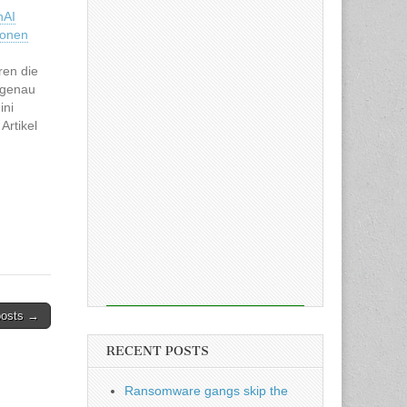
nAI
ionen
eren die
 genau
ini
 Artikel
are &
en
on
posts →
RECENT POSTS
Ransomware gangs skip the