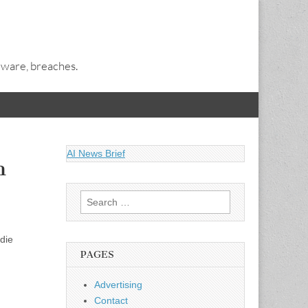
alware, breaches.
AI News Brief
n
Search
for:
 die
PAGES
Advertising
Contact