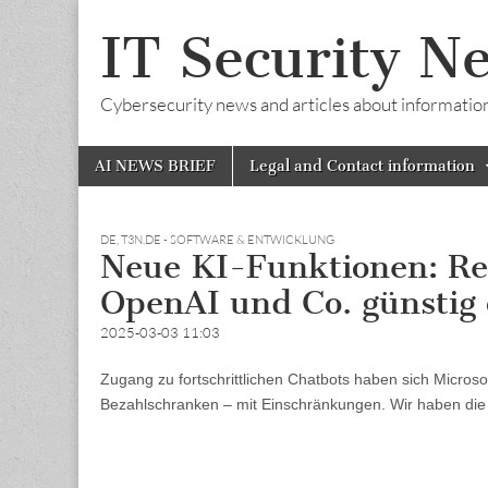
IT Security N
Cybersecurity news and articles about information s
Skip
Main
AI NEWS BRIEF
Legal and Contact information
to
menu
content
DE
,
T3N.DE - SOFTWARE & ENTWICKLUNG
Neue KI-Funktionen: Re
OpenAI und Co. günstig 
2025-03-03 11:03
Zugang zu fortschrittlichen Chatbots haben sich Microsoft
Bezahlschranken – mit Einschränkungen. Wir haben die