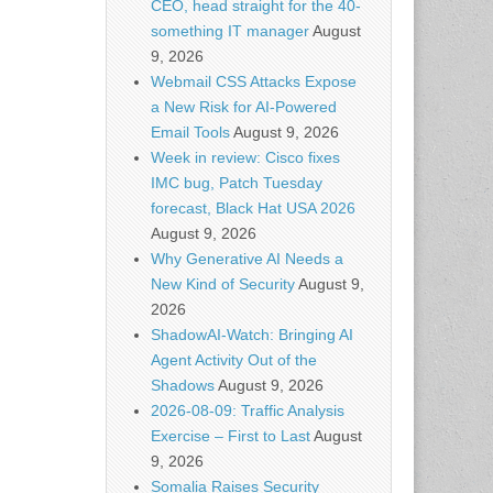
CEO, head straight for the 40-
something IT manager
August
9, 2026
Webmail CSS Attacks Expose
a New Risk for AI-Powered
Email Tools
August 9, 2026
Week in review: Cisco fixes
IMC bug, Patch Tuesday
forecast, Black Hat USA 2026
August 9, 2026
Why Generative AI Needs a
New Kind of Security
August 9,
2026
ShadowAI-Watch: Bringing AI
Agent Activity Out of the
Shadows
August 9, 2026
2026-08-09: Traffic Analysis
Exercise – First to Last
August
9, 2026
Somalia Raises Security