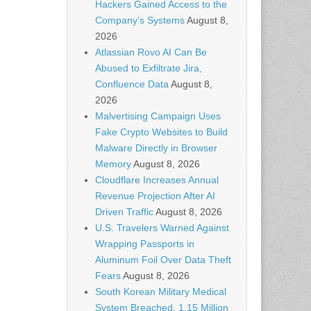
Hackers Gained Access to the
Company’s Systems
August 8,
2026
Atlassian Rovo AI Can Be
Abused to Exfiltrate Jira,
Confluence Data
August 8,
2026
Malvertising Campaign Uses
Fake Crypto Websites to Build
Malware Directly in Browser
Memory
August 8, 2026
Cloudflare Increases Annual
Revenue Projection After AI
Driven Traffic
August 8, 2026
U.S. Travelers Warned Against
Wrapping Passports in
Aluminum Foil Over Data Theft
Fears
August 8, 2026
South Korean Military Medical
System Breached, 1.15 Million