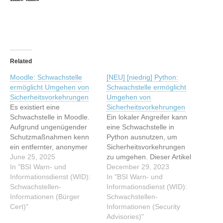
Related
Moodle: Schwachstelle
[NEU] [niedrig] Python:
ermöglicht Umgehen von
Schwachstelle ermöglicht
Sicherheitsvorkehrungen
Umgehen von
Es existiert eine
Sicherheitsvorkehrungen
Schwachstelle in Moodle.
Ein lokaler Angreifer kann
Aufgrund ungenügender
eine Schwachstelle in
Schutzmaßnahmen kenn
Python ausnutzen, um
ein entfernter, anonymer
Sicherheitsvorkehrungen
Angreifer diese
June 25, 2025
zu umgehen. Dieser Artikel
Schwachstelle ausnutzen,
In "BSI Warn- und
wurde indexiert von BSI
December 29, 2023
um
Informationsdienst (WID):
Warn- und
In "BSI Warn- und
Sicherheitsvorkehrungen
Schwachstellen-
Informationsdienst (WID):
Informationsdienst (WID):
zu umgehen und die
Informationen (Bürger
Schwachstellen-
Schwachstellen-
Sitzung eines Nutzers
Cert)"
Informationen (Security
Informationen (Security
übernehmen. Diese
Advisories) Lesen Sie den
Advisories)"