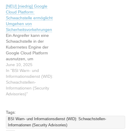
Schwachstelle betrifft
originalen Artikel: [NEU]
[NEU] [niedrig] Google
jedoch nur veraltete
[niedrig] Python:
Cloud Platform:
Versionen von Moodle.
Schwachstelle ermöglicht
Schwachstelle ermöglicht
Dieser Artikel wurde
Umgehen von
Umgehen von
indexiert von BSI Warn-
Sicherheitsvorkehrungen
Sicherheitsvorkehrungen
und Informationsdienst
Ein Angreifer kann eine
(WID): Schwachstellen-
Schwachstelle in der
Informationen (Bürger
Kubernetes Engine der
Cert) Lesen…
Google Cloud Platform
ausnutzen, um
Sicherheitsvorkehrungen
June 10, 2025
zu umgehen. Dieser Artikel
In "BSI Warn- und
wurde indexiert von BSI
Informationsdienst (WID):
Warn- und
Schwachstellen-
Informationsdienst (WID):
Informationen (Security
Schwachstellen-
Advisories)"
Informationen (Security
Advisories) Lesen Sie den
originalen Artikel: [NEU]
Tags:
[niedrig] Google Cloud
BSI Warn- und Informationsdienst (WID): Schwachstellen-
Platform: Schwachstelle
Informationen (Security Advisories)
ermöglicht Umgehen von