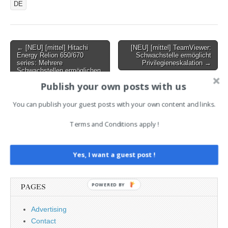
DE
Sicherheitsvorkehrungen
Post
← [NEU] [mittel] Hitachi
[NEU] [mittel] TeamViewer:
Energy Relion 650/670
Schwachstelle ermöglicht
navigation
series: Mehrere
Privilegieneskalation →
Schwachstellen ermöglichen
Denial of Service
Publish your own posts with us
You can publish your guest posts with your own content and links.
AI News Brief
Terms and Conditions apply !
Search
Yes, I want a guest post !
for:
POWERED BY
PAGES
Advertising
Contact