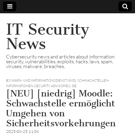
IT Security
News
Cybersecurity news and articles about information
security, vulnerabilities, exploits, hacks, laws, spam,
viruses, malware, breaches.
BSI WARN- UND INFORMATIONSDIENST (WID): SCHWACHSTELLEN-
INFORMATIONEN (SECURITY ADVISORIES)
,
DE
[NEU] [niedrig] Moodle:
Schwachstelle ermöglicht
Umgehen von
Sicherheitsvorkehrungen
2025-06-25 11:06