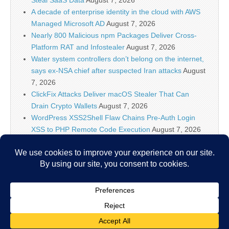
Steal SaaS Data
August 7, 2026
A decade of enterprise identity in the cloud with AWS
Managed Microsoft AD
August 7, 2026
Nearly 800 Malicious npm Packages Deliver Cross-
Platform RAT and Infostealer
August 7, 2026
Water system controllers don’t belong on the internet,
says ex-NSA chief after suspected Iran attacks
August
7, 2026
ClickFix Attacks Deliver macOS Stealer That Can
Drain Crypto Wallets
August 7, 2026
WordPress XSS2Shell Flaw Chains Pre-Auth Login
XSS to PHP Remote Code Execution
August 7, 2026
18-Year-Old Linux Kernel SCTP Vulnerability Lets
Attackers Gain Full Root on Host
August 7, 2026
Malware Abuses Windows Hello for Business Key to
Authenticate Microsoft Entra ID
August 7, 2026
Copyright © 2026
IT Security News
. All Rights Reserved.