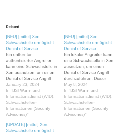
Related
[NEU] [mittel] Xen:
[NEU] [mittel] Xen:
Schwachstelle ermöglicht
Schwachstelle ermöglicht
Denial of Service
Denial of Service
Ein entfernter,
Ein lokaler Angreifer kann
authentisierter Angreifer
eine Schwachstelle in Xen
kann eine Schwachstelle in
ausnutzen, um einen
Xen ausnutzen, um einen
Denial of Service Angriff
Denial of Service Angriff
durchzuführen. Dieser
durchzuführen. Dieser
January 23, 2024
Artikel wurde indexiert von
May 8, 2024
Artikel wurde indexiert von
In "BSI Warn- und
BSI Warn- und
In "BSI Warn- und
BSI Warn- und
Informationsdienst (WID):
Informationsdienst (WID):
Informationsdienst (WID):
Informationsdienst (WID):
Schwachstellen-
Schwachstellen-
Schwachstellen-
Schwachstellen-
Informationen (Security
Informationen (Security
Informationen (Security
Informationen (Security
Advisories)"
Advisories) Lesen Sie den
Advisories)"
Advisories) Lesen Sie den
originalen Artikel: [NEU]
[UPDATE] [mittel] Xen:
originalen Artikel: [NEU]
[mittel] Xen: Schwachstelle
Schwachstelle ermöglicht
[mittel] Xen: Schwachstelle
ermöglicht Denial of