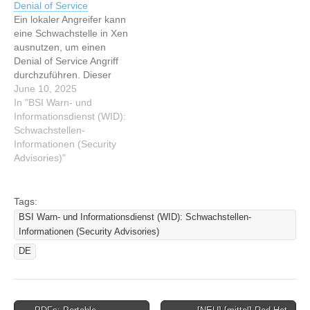
Denial of Service
ermöglicht Denial of
Service
Ein lokaler Angreifer kann
Service
eine Schwachstelle in Xen
ausnutzen, um einen
Denial of Service Angriff
durchzuführen. Dieser
Artikel wurde indexiert von
June 10, 2025
BSI Warn- und
In "BSI Warn- und
Informationsdienst (WID):
Informationsdienst (WID):
Schwachstellen-
Schwachstellen-
Informationen (Security
Informationen (Security
Advisories) Lesen Sie den
Advisories)"
originalen Artikel:
[UPDATE] [mittel] Xen:
Schwachstelle ermöglicht
Tags:
Denial of Service
BSI Warn- und Informationsdienst (WID): Schwachstellen-
Informationen (Security Advisories)
DE
Post