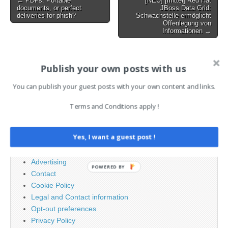
← PDFs: Portable
[NEU] [mittel] Red Hat
documents, or perfect
JBoss Data Grid:
navigation
deliveries for phish?
Schwachstelle ermöglicht
Offenlegung von
Informationen →
AI News Brief
Publish your own posts with us
You can publish your guest posts with your own content and links.
Search
Terms and Conditions apply !
for:
Yes, I want a guest post !
PAGES
Advertising
POWERED BY
Contact
Cookie Policy
Legal and Contact information
Opt-out preferences
Privacy Policy