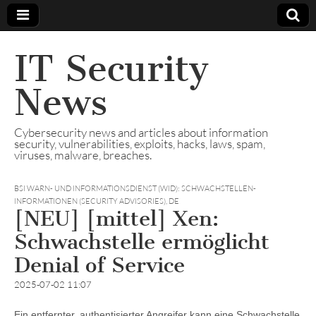
IT Security
News
Cybersecurity news and articles about information
security, vulnerabilities, exploits, hacks, laws, spam,
viruses, malware, breaches.
BSI WARN- UND INFORMATIONSDIENST (WID): SCHWACHSTELLEN-
INFORMATIONEN (SECURITY ADVISORIES)
,
DE
[NEU] [mittel] Xen:
Schwachstelle ermöglicht
Denial of Service
2025-07-02 11:07
Ein entfernter, authentisierter Angreifer kann eine Schwachstelle