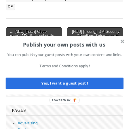
DE
Post
← [NEU] [hoch] Cisco
[NEU] [niedrig] IBM Security
Meraki MX: Schwachstelle
Guardium: Schwachstelle
navigation
ermöglicht Denial of Service
ermöglicht Offenlegung oder
Publish your own posts with us
Manipulation von
Informationen →
You can publish your guest posts with your own content and links.
Terms and Conditions apply !
AI News Brief
Yes, I want a guest post !
Search
for:
POWERED BY
PAGES
Advertising