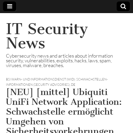
IT Security
News
Cybersecurity news and articles about information
security, vulnerabilities, exploits, hacks, laws, spam,
viruses, malware, breaches.
BSI WARN- UND INFORMATIONSDIENST (WID): SCHWACHSTELLEN-
INFORMATIONEN (SECURITY ADVISORIES)
,
DE
[NEU] [mittel] Ubiquiti
UniFi Network Application:
Schwachstelle ermöglicht
Umgehen von
Sicherheitsvorkehrungen