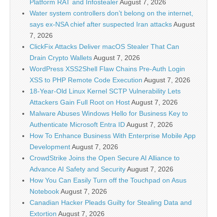
Platform RAT and Infostealer
August 7, 2026
Water system controllers don’t belong on the internet,
says ex-NSA chief after suspected Iran attacks
August
7, 2026
ClickFix Attacks Deliver macOS Stealer That Can
Drain Crypto Wallets
August 7, 2026
WordPress XSS2Shell Flaw Chains Pre-Auth Login
XSS to PHP Remote Code Execution
August 7, 2026
18-Year-Old Linux Kernel SCTP Vulnerability Lets
Attackers Gain Full Root on Host
August 7, 2026
Malware Abuses Windows Hello for Business Key to
Authenticate Microsoft Entra ID
August 7, 2026
How To Enhance Business With Enterprise Mobile App
Development
August 7, 2026
CrowdStrike Joins the Open Secure AI Alliance to
Advance AI Safety and Security
August 7, 2026
How You Can Easily Turn off the Touchpad on Asus
Notebook
August 7, 2026
Canadian Hacker Pleads Guilty for Stealing Data and
Extortion
August 7, 2026