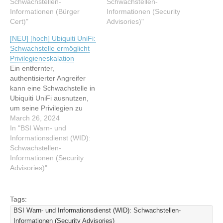
(MAC-Adresse) per
Schwachstellen-
Informationsdienst (WID):
Schwachstellen-
RADIUS anmelden. Ein
Informationen (Bürger
Schwachstellen-
Informationen (Security
Angreifer kann das
Cert)"
Informationen (Security
Advisories)"
ausnutzen, um
Advisories) Lesen Sie den
[NEU] [hoch] Ubiquiti UniFi:
Sicherheitsmechanismen
originalen Artikel: [NEU]
Schwachstelle ermöglicht
zu umgehen. Dieser Artikel
[mittel] Ubiquiti UniFi:
Privilegieneskalation
wurde indexiert von BSI
Schwachstelle ermöglicht
Ein entfernter,
Warn- und
Denial of Service
authentisierter Angreifer
Informationsdienst (WID):
kann eine Schwachstelle in
Schwachstellen-
Ubiquiti UniFi ausnutzen,
Informationen (Bürger
um seine Privilegien zu
Cert)…
erhöhen. Dieser Artikel
March 26, 2024
wurde indexiert von BSI
In "BSI Warn- und
Warn- und
Informationsdienst (WID):
Informationsdienst (WID):
Schwachstellen-
Schwachstellen-
Informationen (Security
Informationen (Security
Advisories)"
Advisories) Lesen Sie den
originalen Artikel: [NEU]
[hoch] Ubiquiti UniFi:
Tags:
Schwachstelle ermöglicht
BSI Warn- und Informationsdienst (WID): Schwachstellen-
Privilegieneskalation
Informationen (Security Advisories)