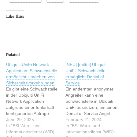
Like this:
Related
Ubiquiti UniFi Network
[NEU] [mittel] Ubiquiti
Application: Schwachstelle
UniFi: Schwachstelle
ermöglicht Umgehen von
ermöglicht Denial of
Sicherheitsvorkehrungen
Service
Es gibt eine Schwachstelle
Ein entfernter, anonymer
in der Ubiquiti UniFi
Angreifer kann eine
Network Application
Schwachstelle in Ubiquiti
aufgrund einer fehlerhaft
UniFi ausnutzen, um einen
konfigurierten Abfrage.
Denial of Service Angriff
Dadurch, können sich
June 20, 2025
durchzuführen. Dieser
February 21, 2024
fremde Geräte allein mit
In "BSI Warn- und
Artikel wurde indexiert von
In "BSI Warn- und
ihrer Gerätekennung
Informationsdienst (WID):
BSI Warn- und
Informationsdienst (WID):