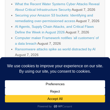
What the Recent Water Systems Cyber Attacks Reveal
About Critical Infrastructure Security
August 7, 2026
Securing your Amazon S3 buckets: Identifying and
remediating over-permissioned access
August 7, 2026
AI Agents, Supply Chain Attacks, and Critical Flaws
Define the Week in August 2026
August 7, 2026
Computer maker Framework notifies ‘all customers’ of
a data breach
August 7, 2026
Ransomware attacks spike as world distracted by AI
August 7, 2026
WordPress XSS2Shell Flaw Turns Simple Login Bug
Into Full Server Takeover
August 7, 2026
Hackers grow more willing to destroy, not just disrupt,
OT systems
August 7, 2026
Copyright © 2026
IT Security News
. All Rights Reserved.
The Magazine Basic Theme by
bavotasan.com
.