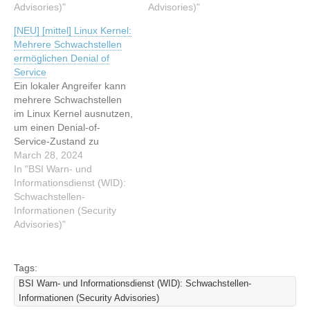
Informationsdienst (WID):
Advisories)"
Schwachstellen-
Advisories)"
Schwachstellen-
Informationen (Security
[NEU] [mittel] Linux Kernel:
Informationen (Security
Advisories) Lesen Sie den
Mehrere Schwachstellen
Advisories) Lesen Sie den
originalen Artikel: [NEU]
ermöglichen Denial of
originalen Artikel: [NEU]
[mittel] Linux Kernel:
Service
[mittel] Linux Kernel:
Mehrere Schwachstellen
Ein lokaler Angreifer kann
Mehrere Schwachstellen
ermöglichen Denial of
mehrere Schwachstellen
ermöglichen Denial of
Service
im Linux Kernel ausnutzen,
Service
um einen Denial-of-
Service-Zustand zu
erzeugen. Dieser Artikel
March 28, 2024
wurde indexiert von BSI
In "BSI Warn- und
Warn- und
Informationsdienst (WID):
Informationsdienst (WID):
Schwachstellen-
Schwachstellen-
Informationen (Security
Informationen (Security
Advisories)"
Advisories) Lesen Sie den
originalen Artikel: [NEU]
[mittel] Linux Kernel:
Tags:
Mehrere Schwachstellen
BSI Warn- und Informationsdienst (WID): Schwachstellen-
ermöglichen Denial of
Informationen (Security Advisories)
Service