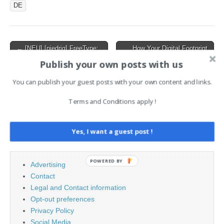
DE
Post
← [NEU] [niedrig] FreeType:
How Your Digital Footprint
Schwachstelle ermöglicht
Fuels Cyberattacks — and
navigation
Publish your own posts with us
Denial of Service
What to Do About It →
You can publish your guest posts with your own content and links.
Terms and Conditions apply !
Search
for:
Yes, I want a guest post !
PAGES
POWERED BY
Advertising
Contact
Legal and Contact information
Opt-out preferences
Privacy Policy
Social Media