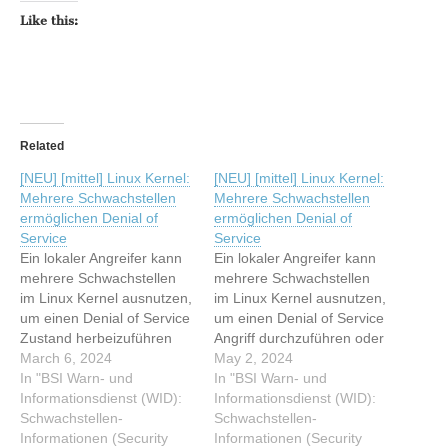
Like this:
Related
[NEU] [mittel] Linux Kernel:
[NEU] [mittel] Linux Kernel:
Mehrere Schwachstellen
Mehrere Schwachstellen
ermöglichen Denial of
ermöglichen Denial of
Service
Service
Ein lokaler Angreifer kann
Ein lokaler Angreifer kann
mehrere Schwachstellen
mehrere Schwachstellen
im Linux Kernel ausnutzen,
im Linux Kernel ausnutzen,
um einen Denial of Service
um einen Denial of Service
Zustand herbeizuführen
Angriff durchzuführen oder
oder unbekannte
March 6, 2024
sonstige Auswirkungen zu
May 2, 2024
Auswirkungen zu
In "BSI Warn- und
verursachen. Dieser Artikel
In "BSI Warn- und
verursachen. Dieser Artikel
Informationsdienst (WID):
wurde indexiert von BSI
Informationsdienst (WID):
wurde indexiert von BSI
Schwachstellen-
Warn- und
Schwachstellen-
Warn- und
Informationen (Security
Informationsdienst (WID):
Informationen (Security