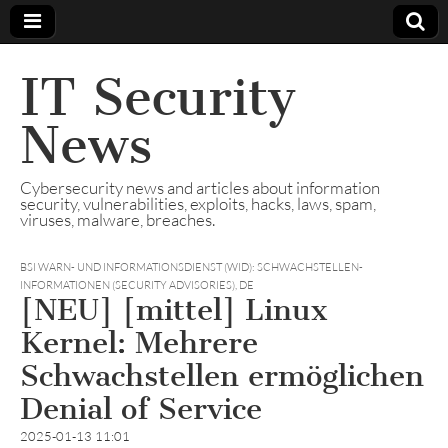
IT Security
News
Cybersecurity news and articles about information
security, vulnerabilities, exploits, hacks, laws, spam,
viruses, malware, breaches.
BSI WARN- UND INFORMATIONSDIENST (WID): SCHWACHSTELLEN-
INFORMATIONEN (SECURITY ADVISORIES)
,
DE
[NEU] [mittel] Linux
Kernel: Mehrere
Schwachstellen ermöglichen
Denial of Service
2025-01-13 11:01