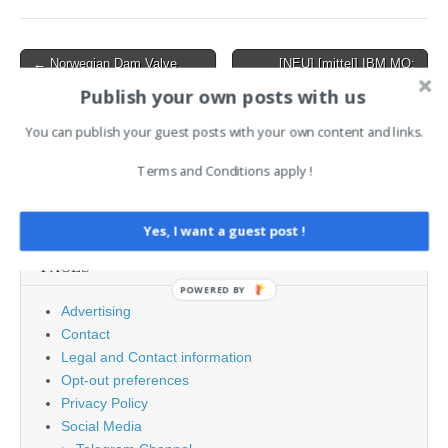
ermöglichen Offenlegung
von Informationen
Post
← Norwegian Dam Valve
[NEU] [mittel] IBM MQ:
Forced Open for Hours in
Schwachstelle ermöglicht
navigation
Publish your own posts with us
Cyberattack
Umgehen von
Sicherheitsvorkehrungen →
You can publish your guest posts with your own content and links.
Terms and Conditions apply !
Search
for:
Yes, I want a guest post !
PAGES
POWERED BY
Advertising
Contact
Legal and Contact information
Opt-out preferences
Privacy Policy
Social Media