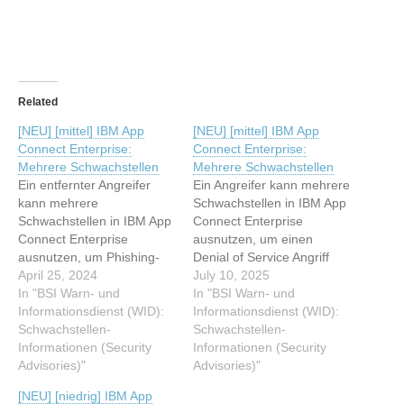
Related
[NEU] [mittel] IBM App
[NEU] [mittel] IBM App
Connect Enterprise:
Connect Enterprise:
Mehrere Schwachstellen
Mehrere Schwachstellen
Ein entfernter Angreifer
Ein Angreifer kann mehrere
kann mehrere
Schwachstellen in IBM App
Schwachstellen in IBM App
Connect Enterprise
Connect Enterprise
ausnutzen, um einen
ausnutzen, um Phishing-
Denial of Service Angriff
Angriffe durchzuführen,
April 25, 2024
durchzuführen, und um
July 10, 2025
Sicherheitsmaßnahmen zu
In "BSI Warn- und
falsche Informationen
In "BSI Warn- und
umgehen oder vertrauliche
Informationsdienst (WID):
darzustellen. Dieser Artikel
Informationsdienst (WID):
Informationen
Schwachstellen-
wurde indexiert von BSI
Schwachstellen-
offenzulegen. Dieser Artikel
Informationen (Security
Warn- und
Informationen (Security
wurde indexiert von BSI
Advisories)"
Informationsdienst (WID):
Advisories)"
Warn- und
Schwachstellen-
[NEU] [niedrig] IBM App
Informationsdienst (WID):
Informationen (Security