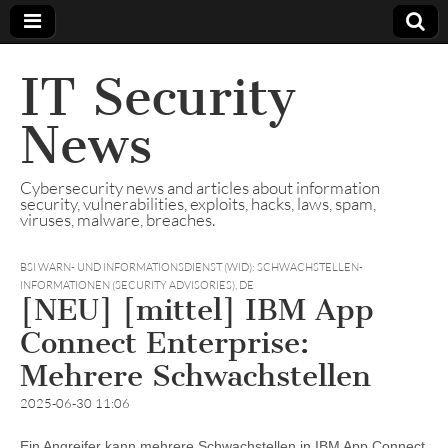
IT Security
News
Cybersecurity news and articles about information
security, vulnerabilities, exploits, hacks, laws, spam,
viruses, malware, breaches.
BSI WARN- UND INFORMATIONSDIENST (WID): SCHWACHSTELLEN-
INFORMATIONEN (SECURITY ADVISORIES)
,
DE
[NEU] [mittel] IBM App
Connect Enterprise:
Mehrere Schwachstellen
2025-06-30 11:06
Ein Angreifer kann mehrere Schwachstellen in IBM App Connect