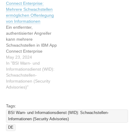
Connect Enterprise:
Schwachstellen-
Advisories)Lesen Sie den
Mehrere Schwachstellen
Informationen (Security
originalen Artikel: [NEU]
ermöglichen Offenlegung
Advisories) Lesen Sie den
[mittel] IBM App Connect
von Informationen
originalen Artikel: [NEU]
Enterprise: Mehrere
Ein entfernter,
[mittel] IBM App Connect
Schwachstellen
authentisierter Angreifer
Enterprise: Mehrere
kann mehrere
Schwachstellen
Schwachstellen in IBM App
Connect Enterprise
ausnutzen, um
May 23, 2024
Informationen
In "BSI Warn- und
offenzulegen. Dieser Artikel
Informationsdienst (WID):
wurde indexiert von BSI
Schwachstellen-
Warn- und
Informationen (Security
Informationsdienst (WID):
Advisories)"
Schwachstellen-
Informationen (Security
Advisories) Lesen Sie den
Tags:
originalen Artikel: [NEU]
BSI Warn- und Informationsdienst (WID): Schwachstellen-
[niedrig] IBM App Connect
Informationen (Security Advisories)
Enterprise: Mehrere
DE
Schwachstellen