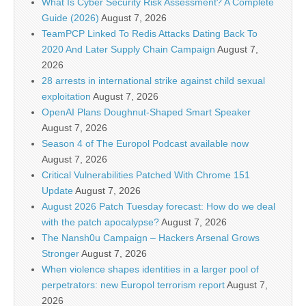
What Is Cyber Security Risk Assessment? A Complete
Guide (2026)
August 7, 2026
TeamPCP Linked To Redis Attacks Dating Back To
2020 And Later Supply Chain Campaign
August 7,
2026
28 arrests in international strike against child sexual
exploitation
August 7, 2026
OpenAI Plans Doughnut-Shaped Smart Speaker
August 7, 2026
Season 4 of The Europol Podcast available now
August 7, 2026
Critical Vulnerabilities Patched With Chrome 151
Update
August 7, 2026
August 2026 Patch Tuesday forecast: How do we deal
with the patch apocalypse?
August 7, 2026
The Nansh0u Campaign – Hackers Arsenal Grows
Stronger
August 7, 2026
When violence shapes identities in a larger pool of
perpetrators: new Europol terrorism report
August 7,
2026