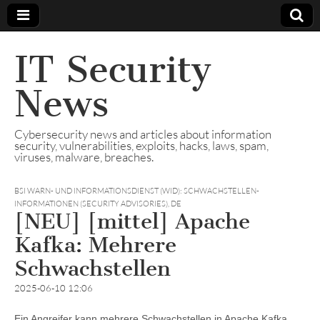
IT Security
News
Cybersecurity news and articles about information
security, vulnerabilities, exploits, hacks, laws, spam,
viruses, malware, breaches.
BSI WARN- UND INFORMATIONSDIENST (WID): SCHWACHSTELLEN-
INFORMATIONEN (SECURITY ADVISORIES)
,
DE
[NEU] [mittel] Apache
Kafka: Mehrere
Schwachstellen
2025-06-10 12:06
Ein Angreifer kann mehrere Schwachstellen in Apache Kafka