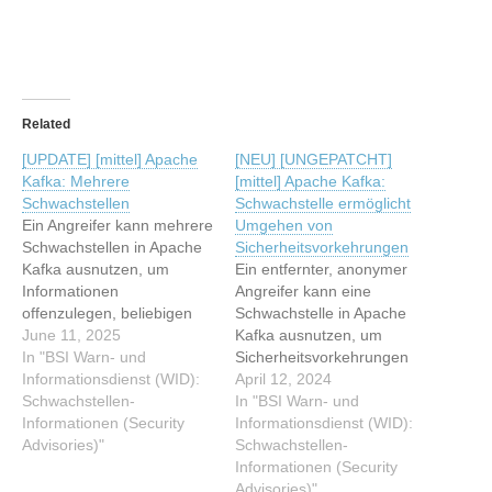
Related
[UPDATE] [mittel] Apache
[NEU] [UNGEPATCHT]
Kafka: Mehrere
[mittel] Apache Kafka:
Schwachstellen
Schwachstelle ermöglicht
Ein Angreifer kann mehrere
Umgehen von
Schwachstellen in Apache
Sicherheitsvorkehrungen
Kafka ausnutzen, um
Ein entfernter, anonymer
Informationen
Angreifer kann eine
offenzulegen, beliebigen
Schwachstelle in Apache
Programmcode
June 11, 2025
Kafka ausnutzen, um
auszuführen oder einen
In "BSI Warn- und
Sicherheitsvorkehrungen
Denial-of-Service
Informationsdienst (WID):
zu umgehen. Dieser Artikel
April 12, 2024
auszulösen. Dieser Artikel
Schwachstellen-
wurde indexiert von BSI
In "BSI Warn- und
wurde indexiert von BSI
Informationen (Security
Warn- und
Informationsdienst (WID):
Warn- und
Advisories)"
Informationsdienst (WID):
Schwachstellen-
Informationsdienst (WID):
Schwachstellen-
Informationen (Security
Schwachstellen-
Informationen (Security
Advisories)"