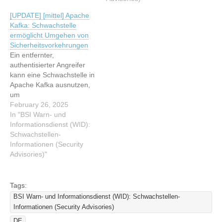
Informationen (Security
Advisories) Lesen Sie den
[UPDATE] [mittel] Apache
Advisories) Lesen Sie den
originalen Artikel: [NEU]
Kafka: Schwachstelle
originalen Artikel:
[UNGEPATCHT] [mittel]
ermöglicht Umgehen von
[UPDATE] [mittel] Apache
Apache Kafka:
Sicherheitsvorkehrungen
Kafka: Mehrere
Schwachstelle ermöglicht
Ein entfernter,
Schwachstellen
Umgehen von
authentisierter Angreifer
Sicherheitsvorkehrungen
kann eine Schwachstelle in
Apache Kafka ausnutzen,
um
Sicherheitsvorkehrungen
February 26, 2025
zu umgehen. Dieser Artikel
In "BSI Warn- und
wurde indexiert von BSI
Informationsdienst (WID):
Warn- und
Schwachstellen-
Informationsdienst (WID):
Informationen (Security
Schwachstellen-
Advisories)"
Informationen (Security
Advisories) Lesen Sie den
originalen Artikel:
Tags:
[UPDATE] [mittel] Apache
BSI Warn- und Informationsdienst (WID): Schwachstellen-
Kafka: Schwachstelle
Informationen (Security Advisories)
ermöglicht Umgehen von
DE