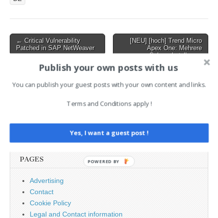
Sicherheitsvorkehrungen
Post
← Critical Vulnerability
[NEU] [hoch] Trend Micro
Patched in SAP NetWeaver
Apex One: Mehrere
navigation
Schwachstellen →
Publish your own posts with us
You can publish your guest posts with your own content and links.
AI News Brief
Terms and Conditions apply !
Search
for:
Yes, I want a guest post !
PAGES
POWERED BY
Advertising
Contact
Cookie Policy
Legal and Contact information