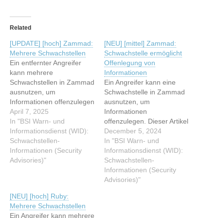
Related
[UPDATE] [hoch] Zammad:
[NEU] [mittel] Zammad:
Mehrere Schwachstellen
Schwachstelle ermöglicht
Ein entfernter Angreifer
Offenlegung von
kann mehrere
Informationen
Schwachstellen in Zammad
Ein Angreifer kann eine
ausnutzen, um
Schwachstelle in Zammad
Informationen offenzulegen
ausnutzen, um
oder
April 7, 2025
Informationen
Sicherheitsvorkehrungen
In "BSI Warn- und
offenzulegen. Dieser Artikel
zu umgehen. Dieser Artikel
Informationsdienst (WID):
wurde indexiert von BSI
December 5, 2024
wurde indexiert von BSI
Schwachstellen-
Warn- und
In "BSI Warn- und
Warn- und
Informationen (Security
Informationsdienst (WID):
Informationsdienst (WID):
Informationsdienst (WID):
Advisories)"
Schwachstellen-
Schwachstellen-
Schwachstellen-
Informationen (Security
Informationen (Security
Informationen (Security
Advisories) Lesen Sie den
Advisories)"
Advisories) Lesen Sie den
originalen Artikel: [NEU]
[NEU] [hoch] Ruby:
originalen Artikel:
[mittel] Zammad:
Mehrere Schwachstellen
[UPDATE] [hoch] Zammad:
Schwachstelle ermöglicht
Ein Angreifer kann mehrere