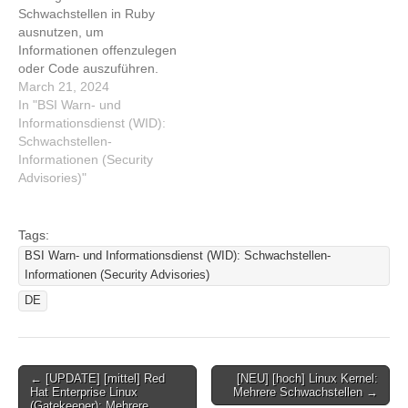
Mehrere Schwachstellen
Offenlegung von
Schwachstellen in Ruby
Informationen
ausnutzen, um
Informationen offenzulegen
oder Code auszuführen.
Dieser Artikel wurde
March 21, 2024
indexiert von BSI Warn-
In "BSI Warn- und
und Informationsdienst
Informationsdienst (WID):
(WID): Schwachstellen-
Schwachstellen-
Informationen (Security
Informationen (Security
Advisories) Lesen Sie den
Advisories)"
originalen Artikel: [NEU]
[hoch] Ruby: Mehrere
Schwachstellen
Tags:
BSI Warn- und Informationsdienst (WID): Schwachstellen-
Informationen (Security Advisories)
DE
Post
← [UPDATE] [mittel] Red
[NEU] [hoch] Linux Kernel:
Hat Enterprise Linux
Mehrere Schwachstellen →
navigation
(Gatekeeper): Mehrere