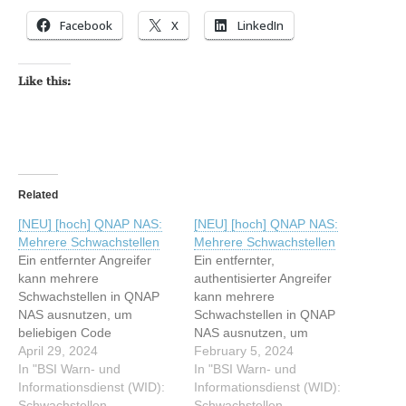
Facebook
X
LinkedIn
Like this:
Related
[NEU] [hoch] QNAP NAS:
[NEU] [hoch] QNAP NAS:
Mehrere Schwachstellen
Mehrere Schwachstellen
Ein entfernter Angreifer
Ein entfernter,
kann mehrere
authentisierter Angreifer
Schwachstellen in QNAP
kann mehrere
NAS ausnutzen, um
Schwachstellen in QNAP
beliebigen Code
NAS ausnutzen, um
auszuführen,
April 29, 2024
beliebigen Programmcode
February 5, 2024
Sicherheitsmaßnahmen zu
In "BSI Warn- und
mit Administratorrechten
In "BSI Warn- und
umgehen oder vertrauliche
Informationsdienst (WID):
auszuführen, beliebigen
Informationsdienst (WID):
Informationen
Schwachstellen-
Programmcode
Schwachstellen-