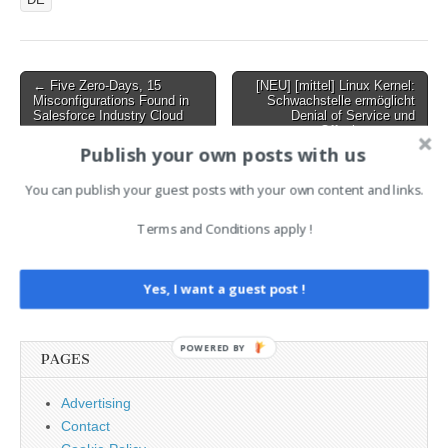
DE
Mehrere Schwachstellen
Post
← Five Zero-Days, 15
[NEU] [mittel] Linux Kernel:
Misconfigurations Found in
Schwachstelle ermöglicht
navigation
Salesforce Industry Cloud
Denial of Service und
Offenlegung von
Informationen →
Publish your own posts with us
You can publish your guest posts with your own content and links.
AI News Brief
Terms and Conditions apply !
Search
Yes, I want a guest post !
for:
POWERED BY
PAGES
Advertising
Contact