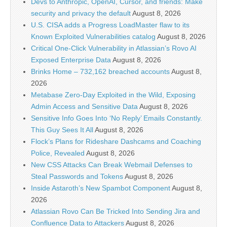
Devs to Anthropic, OpenAI, Cursor, and friends: Make
security and privacy the default
August 8, 2026
U.S. CISA adds a Progress LoadMaster flaw to its
Known Exploited Vulnerabilities catalog
August 8, 2026
Critical One-Click Vulnerability in Atlassian’s Rovo AI
Exposed Enterprise Data
August 8, 2026
Brinks Home – 732,162 breached accounts
August 8,
2026
Metabase Zero-Day Exploited in the Wild, Exposing
Admin Access and Sensitive Data
August 8, 2026
Sensitive Info Goes Into ‘No Reply’ Emails Constantly.
This Guy Sees It All
August 8, 2026
Flock’s Plans for Rideshare Dashcams and Coaching
Police, Revealed
August 8, 2026
New CSS Attacks Can Break Webmail Defenses to
Steal Passwords and Tokens
August 8, 2026
Inside Astaroth’s New Spambot Component
August 8,
2026
Atlassian Rovo Can Be Tricked Into Sending Jira and
Confluence Data to Attackers
August 8, 2026