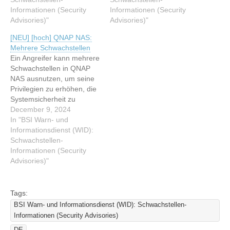
offenzulegen. Dieser Artikel
Informationen (Security
auszuführen,
Informationen (Security
wurde indexiert von BSI
Advisories)"
Informationen
Advisories)"
Warn- und
offenzulegen, Dateien zu
[NEU] [hoch] QNAP NAS:
Informationsdienst (WID):
manipulieren, einen Denial
Mehrere Schwachstellen
Schwachstellen-
of Service Zustand
Ein Angreifer kann mehrere
Informationen (Security
herbeizuführen oder
Schwachstellen in QNAP
Advisories) Lesen Sie den
Sicherheitsvorkehrungen
NAS ausnutzen, um seine
originalen Artikel: [NEU]
zu umgehen. Dieser Artikel
Privilegien zu erhöhen, die
[hoch] QNAP NAS:
wurde indexiert von BSI
Systemsicherheit zu
Mehrere Schwachstellen
Warn- und
gefährden, beliebige
December 9, 2024
Informationsdienst (WID):
Befehle auszuführen oder
In "BSI Warn- und
Schwachstellen-
Anwendungsdaten zu
Informationsdienst (WID):
Informationen (Security
verändern. Dieser Artikel
Schwachstellen-
Advisories) Lesen Sie…
wurde indexiert von BSI
Informationen (Security
Warn- und
Advisories)"
Informationsdienst (WID):
Schwachstellen-
Informationen (Security
Tags:
Advisories) Lesen Sie den
BSI Warn- und Informationsdienst (WID): Schwachstellen-
originalen Artikel: [NEU]
Informationen (Security Advisories)
[hoch] QNAP NAS: