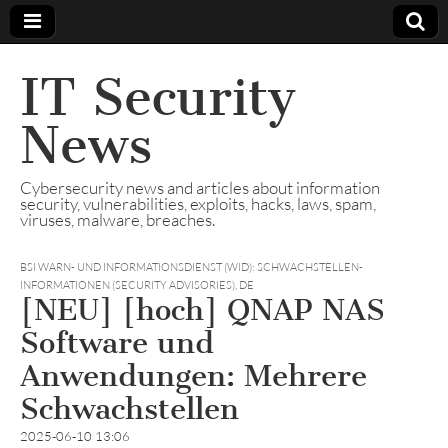
IT Security
News
Cybersecurity news and articles about information
security, vulnerabilities, exploits, hacks, laws, spam,
viruses, malware, breaches.
BSI WARN- UND INFORMATIONSDIENST (WID): SCHWACHSTELLEN-
INFORMATIONEN (SECURITY ADVISORIES)
,
DE
[NEU] [hoch] QNAP NAS
Software und
Anwendungen: Mehrere
Schwachstellen
2025-06-10 13:06