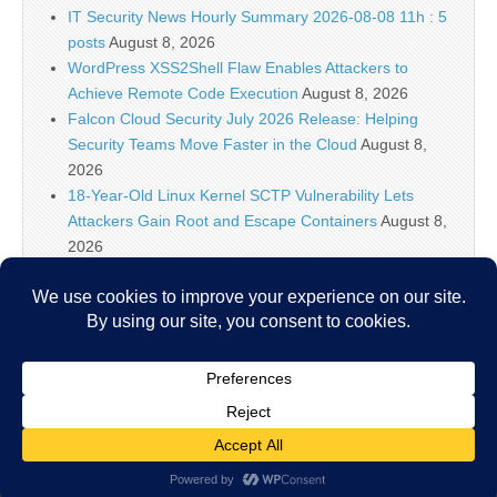
IT Security News Hourly Summary 2026-08-08 11h : 5
posts
August 8, 2026
WordPress XSS2Shell Flaw Enables Attackers to
Achieve Remote Code Execution
August 8, 2026
Falcon Cloud Security July 2026 Release: Helping
Security Teams Move Faster in the Cloud
August 8,
2026
18-Year-Old Linux Kernel SCTP Vulnerability Lets
Attackers Gain Root and Escape Containers
August 8,
2026
Falcon Platform IOAs Arrive in Falcon Next-Gen SIEM
to Identify New Threats
August 8, 2026
Bugtraq Is Back: The Original Full Disclosure Mailing
List Is Live Again
August 8, 2026
Copyright © 2026
IT Security News
. All Rights Reserved.
The Magazine Basic Theme by
bavotasan.com
.