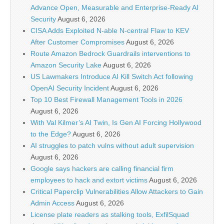
Advance Open, Measurable and Enterprise-Ready AI
Security
August 6, 2026
CISA Adds Exploited N-able N-central Flaw to KEV
After Customer Compromises
August 6, 2026
Route Amazon Bedrock Guardrails interventions to
Amazon Security Lake
August 6, 2026
US Lawmakers Introduce AI Kill Switch Act following
OpenAI Security Incident
August 6, 2026
Top 10 Best Firewall Management Tools in 2026
August 6, 2026
With Val Kilmer’s AI Twin, Is Gen AI Forcing Hollywood
to the Edge?
August 6, 2026
AI struggles to patch vulns without adult supervision
August 6, 2026
Google says hackers are calling financial firm
employees to hack and extort victims
August 6, 2026
Critical Paperclip Vulnerabilities Allow Attackers to Gain
Admin Access
August 6, 2026
License plate readers as stalking tools, ExfilSquad