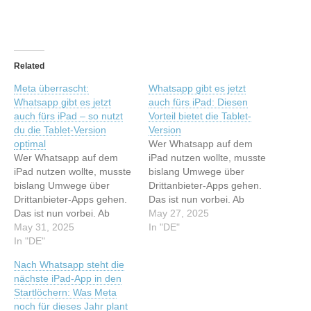
Related
Meta überrascht:
Whatsapp gibt es jetzt
Whatsapp gibt es jetzt
auch fürs iPad: Diesen
auch fürs iPad – so nutzt
Vorteil bietet die Tablet-
du die Tablet-Version
Version
optimal
Wer Whatsapp auf dem
Wer Whatsapp auf dem
iPad nutzen wollte, musste
iPad nutzen wollte, musste
bislang Umwege über
bislang Umwege über
Drittanbieter-Apps gehen.
Drittanbieter-Apps gehen.
Das ist nun vorbei. Ab
Das ist nun vorbei. Ab
sofort gibt es den Meta-
May 27, 2025
sofort gibt es den Meta-
May 31, 2025
Messenger ganz offiziell
In "DE"
Messenger ganz offiziell
In "DE"
fürs Apple-Tablet. Was
fürs Apple-Tablet. Was
bringt die eigenständige
Nach Whatsapp steht die
bringt die eigenständige
App? Dieser Artikel wurde
nächste iPad-App in den
App? Dieser Artikel wurde
indexiert von t3n.de -
Startlöchern: Was Meta
indexiert von t3n.de -
Software & Entwicklung
noch für dieses Jahr plant
Software & Entwicklung
Lesen Sie den originalen