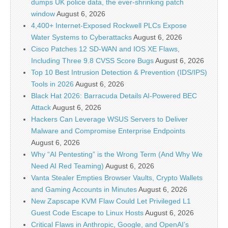
dumps UK police data, the ever-shrinking patch
window
August 6, 2026
4,400+ Internet-Exposed Rockwell PLCs Expose
Water Systems to Cyberattacks
August 6, 2026
Cisco Patches 12 SD-WAN and IOS XE Flaws,
Including Three 9.8 CVSS Score Bugs
August 6, 2026
Top 10 Best Intrusion Detection & Prevention (IDS/IPS)
Tools in 2026
August 6, 2026
Black Hat 2026: Barracuda Details AI-Powered BEC
Attack
August 6, 2026
Hackers Can Leverage WSUS Servers to Deliver
Malware and Compromise Enterprise Endpoints
August 6, 2026
Why “AI Pentesting” is the Wrong Term (And Why We
Need AI Red Teaming)
August 6, 2026
Vanta Stealer Empties Browser Vaults, Crypto Wallets
and Gaming Accounts in Minutes
August 6, 2026
New Zapscape KVM Flaw Could Let Privileged L1
Guest Code Escape to Linux Hosts
August 6, 2026
Critical Flaws in Anthropic, Google, and OpenAI’s