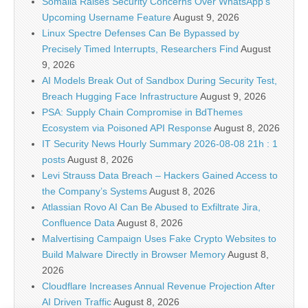
Somalia Raises Security Concerns Over WhatsApp’s
Upcoming Username Feature
August 9, 2026
Linux Spectre Defenses Can Be Bypassed by
Precisely Timed Interrupts, Researchers Find
August
9, 2026
AI Models Break Out of Sandbox During Security Test,
Breach Hugging Face Infrastructure
August 9, 2026
PSA: Supply Chain Compromise in BdThemes
Ecosystem via Poisoned API Response
August 8, 2026
IT Security News Hourly Summary 2026-08-08 21h : 1
posts
August 8, 2026
Levi Strauss Data Breach – Hackers Gained Access to
the Company’s Systems
August 8, 2026
Atlassian Rovo AI Can Be Abused to Exfiltrate Jira,
Confluence Data
August 8, 2026
Malvertising Campaign Uses Fake Crypto Websites to
Build Malware Directly in Browser Memory
August 8,
2026
Cloudflare Increases Annual Revenue Projection After
AI Driven Traffic
August 8, 2026