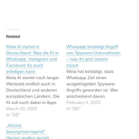
Related
Meta AI startet in
Whatsapp bestätigt Angriff
Deutschland: Was die KI in
von Spyware-Unternehmen
Whatsapp, Instagram und
– was ihr jetzt wissen
Facebook für euch
müsst
erledigen kann
Meta hat bestätigt, dass
Meta AI startet nach langer
Whatsapp Ziel eines
Wartezeit endlich auch in
ausgeklügelten Spyware-
Deutschland und anderen
Angriffs geworden ist. Wer
europäischen Ländern. Die
anscheinend davon
KI soll euch dabei in Apps
betroffen ist – und wie ihr
February 4, 2025
wie Whatsapp, Instagram
March 20, 2025
euch präventiv vor solchen
In "DE"
und dem Facebook
In "DE"
Angriffen schützen könnt.
Messenger unter die Arme
Dieser Artikel wurde
„Höchst
greifen. Was schon jetzt
indexiert von t3n.de -
besorgniserregend":
möglich ist. Dieser Artikel
Software & Entwicklung
Hacker greifen gezielt