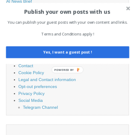
AI News Brief
Publish your own posts with us
Search
You can publish your guest posts with your own content and links.
for:
Terms and Conditions apply !
PAGES
Yes, I want a guest post !
Advertising
Contact
POWERED BY
Cookie Policy
Legal and Contact information
Opt-out preferences
Privacy Policy
Social Media
Telegram Channel