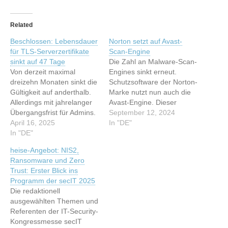
Related
Beschlossen: Lebensdauer
Norton setzt auf Avast-
für TLS-Serverzertifikate
Scan-Engine
sinkt auf 47 Tage
Die Zahl an Malware-Scan-
Von derzeit maximal
Engines sinkt erneut.
dreizehn Monaten sinkt die
Schutzsoftware der Norton-
Gültigkeit auf anderthalb.
Marke nutzt nun auch die
Allerdings mit jahrelanger
Avast-Engine. Dieser
Übergangsfrist für Admins.
Artikel wurde indexiert von
September 12, 2024
Dieser Artikel wurde
April 16, 2025
heise Security Lesen Sie
In "DE"
indexiert von heise security
In "DE"
den originalen Artikel:
News Lesen Sie den
Norton setzt auf Avast-
heise-Angebot: NIS2,
originalen Artikel:
Scan-Engine
Ransomware und Zero
Beschlossen: Lebensdauer
Trust: Erster Blick ins
für TLS-Serverzertifikate
Programm der secIT 2025
sinkt auf 47 Tage
Die redaktionell
ausgewählten Themen und
Referenten der IT-Security-
Kongressmesse secIT