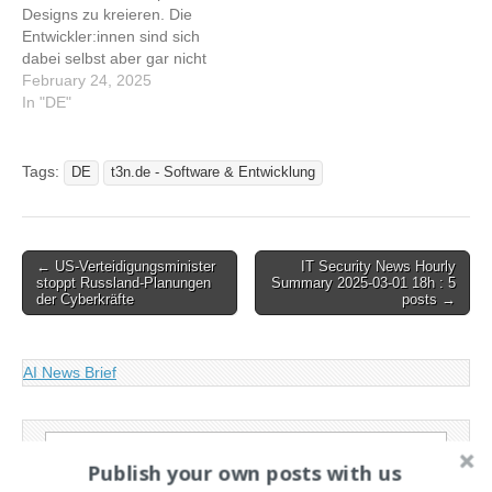
Designs zu kreieren. Die
Infrastructure…
Entwickler:innen sind sich
dabei selbst aber gar nicht
so sicher, warum die
February 24, 2025
Designs überhaupt
In "DE"
funktionieren. Dennoch
könnte ihre Entdeckung die
Chipherstellung langfristig
Tags:
DE
t3n.de - Software & Entwicklung
verändern. Dieser Artikel
wurde indexiert von t3n.de
- Software & Entwicklung
Lesen Sie den originalen
Post
← US-Verteidigungsminister
IT Security News Hourly
Artikel: Diese…
stoppt Russland-Planungen
Summary 2025-03-01 18h : 5
navigation
der Cyberkräfte
posts →
AI News Brief
Search
Publish your own posts with us
for: