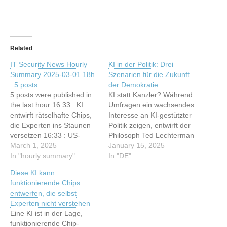
Related
IT Security News Hourly
KI in der Politik: Drei
Summary 2025-03-01 18h
Szenarien für die Zukunft
: 5 posts
der Demokratie
5 posts were published in
KI statt Kanzler? Während
the last hour 16:33 : KI
Umfragen ein wachsendes
entwirft rätselhafte Chips,
Interesse an KI-gestützter
die Experten ins Staunen
Politik zeigen, entwirft der
versetzen 16:33 : US-
Philosoph Ted Lechterman
Verteidigungsminister
March 1, 2025
drei mögliche Szenarien,
January 15, 2025
stoppt Russland-
In "hourly summary"
wie KI künftig politische
In "DE"
Planungen der Cyberkräfte
Prozesse prägen könnte.
Diese KI kann
16:32 : Independent Audit
Dieser Artikel wurde
funktionierende Chips
for Your Secrets
indexiert von t3n.de -
entwerfen, die selbst
Management? 16:32 :
Software & Entwicklung
Experten nicht verstehen
Certain About Your Data
Lesen Sie den originalen
Eine KI ist in der Lage,
Privacy Measures? 16:32 :
Artikel: KI in der Politik:
funktionierende Chip-
How Stable is Your Cloud
Drei Szenarien für die…