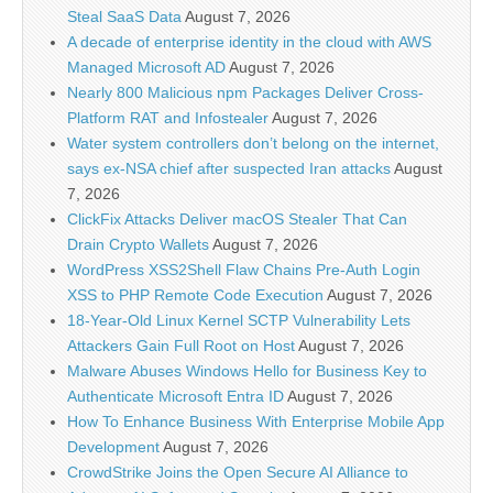
Steal SaaS Data
August 7, 2026
A decade of enterprise identity in the cloud with AWS
Managed Microsoft AD
August 7, 2026
Nearly 800 Malicious npm Packages Deliver Cross-
Platform RAT and Infostealer
August 7, 2026
Water system controllers don’t belong on the internet,
says ex-NSA chief after suspected Iran attacks
August
7, 2026
ClickFix Attacks Deliver macOS Stealer That Can
Drain Crypto Wallets
August 7, 2026
WordPress XSS2Shell Flaw Chains Pre-Auth Login
XSS to PHP Remote Code Execution
August 7, 2026
18-Year-Old Linux Kernel SCTP Vulnerability Lets
Attackers Gain Full Root on Host
August 7, 2026
Malware Abuses Windows Hello for Business Key to
Authenticate Microsoft Entra ID
August 7, 2026
How To Enhance Business With Enterprise Mobile App
Development
August 7, 2026
CrowdStrike Joins the Open Secure AI Alliance to