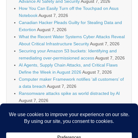
Advance AI Safety and Security
August 7, 2026
How You Can Easily Turn off the Touchpad on Asus
Notebook
August 7, 2026
Canadian Hacker Pleads Guilty for Stealing Data and
Extortion
August 7, 2026
What the Recent Water Systems Cyber Attacks Reveal
About Critical Infrastructure Security
August 7, 2026
Securing your Amazon S3 buckets: Identifying and
remediating over-permissioned access
August 7, 2026
AI Agents, Supply Chain Attacks, and Critical Flaws
Define the Week in August 2026
August 7, 2026
Computer maker Framework notifies ‘all customers’ of
a data breach
August 7, 2026
Ransomware attacks spike as world distracted by AI
August 7, 2026
WordPress XSS2Shell Flaw Turns Simple Login Bug
Into Full Server Takeover
August 7, 2026
Hackers grow more willing to destroy, not just disrupt,
OT systems
August 7, 2026