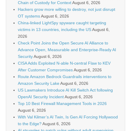
Chain of Custody for Context
August 6, 2026
Hackers grow more willing to destroy, not just disrupt
OT systems
August 6, 2026
China-linked LightSpy spyware caught targeting
victims in 13 countries, including the US
August 6,
2026
Check Point Joins the Open Secure AI Alliance to
Advance Open, Measurable and Enterprise-Ready AI
Security
August 6, 2026
CISA Adds Exploited N-able N-central Flaw to KEV
After Customer Compromises
August 6, 2026
Route Amazon Bedrock Guardrails interventions to
Amazon Security Lake
August 6, 2026
US Lawmakers Introduce AI Kill Switch Act following
OpenAI Security Incident
August 6, 2026
Top 10 Best Firewall Management Tools in 2026
August 6, 2026
With Val Kilmer’s AI Twin, Is Gen AI Forcing Hollywood
to the Edge?
August 6, 2026
AI struggles to patch vulns without adult supervision