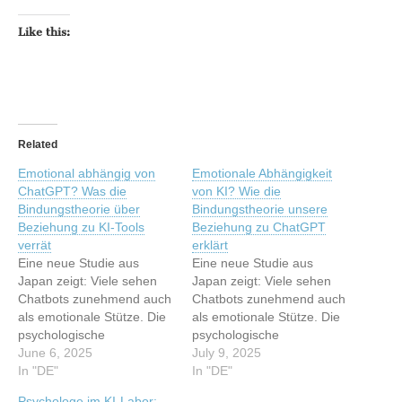
Like this:
Related
Emotional abhängig von
Emotionale Abhängigkeit
ChatGPT? Was die
von KI? Wie die
Bindungstheorie über
Bindungstheorie unsere
Beziehung zu KI-Tools
Beziehung zu ChatGPT
verrät
erklärt
Eine neue Studie aus
Eine neue Studie aus
Japan zeigt: Viele sehen
Japan zeigt: Viele sehen
Chatbots zunehmend auch
Chatbots zunehmend auch
als emotionale Stütze. Die
als emotionale Stütze. Die
psychologische
psychologische
Bindungstheorie könnte
June 6, 2025
Bindungstheorie könnte
July 9, 2025
helfen, Mensch-KI-
In "DE"
helfen, Mensch-KI-
In "DE"
Beziehungen besser zu
Beziehungen besser zu
Psychologe im KI-Labor: