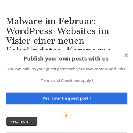
Malware im Februar:
WordPress-Websites im
Visier einer neuen
FakeUpdates-Kampagne
Publish your own posts with us
2024-03-25 19:03
You can publish your guest posts with your own content and links.
Check Point hat eine neue FakeUpdate-Kampagne namens
SocGolish entdeckt, die WordPress-Websites mit gestohlenen
Terms and Conditions apply !
Administratorkonten angreift. Dieser Artikel wurde indexiert von
IT-News Sicherheit – silicon.de Lesen Sie den originalen Artikel:
Yes, I want a guest post !
Malware im Februar: WordPress-Websites im Visier einer neuen
FakeUpdates-Kampagne
Read more →