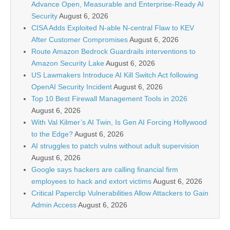
Advance Open, Measurable and Enterprise-Ready AI
Security
August 6, 2026
CISA Adds Exploited N-able N-central Flaw to KEV
After Customer Compromises
August 6, 2026
Route Amazon Bedrock Guardrails interventions to
Amazon Security Lake
August 6, 2026
US Lawmakers Introduce AI Kill Switch Act following
OpenAI Security Incident
August 6, 2026
Top 10 Best Firewall Management Tools in 2026
August 6, 2026
With Val Kilmer’s AI Twin, Is Gen AI Forcing Hollywood
to the Edge?
August 6, 2026
AI struggles to patch vulns without adult supervision
August 6, 2026
Google says hackers are calling financial firm
employees to hack and extort victims
August 6, 2026
Critical Paperclip Vulnerabilities Allow Attackers to Gain
Admin Access
August 6, 2026