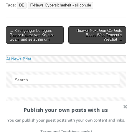
silicon.de Lesen Sie den
Tags:
DE
IT-News Cybersicherheit - silicon.de
originalen Artikel:
Cyberkriminelle Trends und
Hypes
Post
← Kirchgänger betrogen:
Huawei Next-Gen OS Gets
Pastor träumt von Krypto-
Boost With Tencent’s
navigation
Scam und setzt ihn um
WeChat →
AI News Brief
Search
for:
PAGES
Publish your own posts with us
Advertising
You can publish your guest posts with your own content and links.
Contact
Cookie Policy
Terms and Conditions apply !