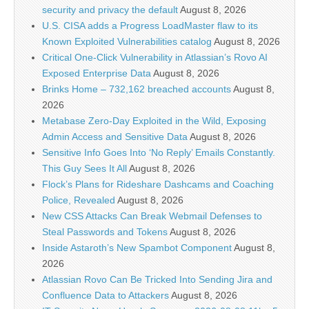
security and privacy the default
August 8, 2026
U.S. CISA adds a Progress LoadMaster flaw to its
Known Exploited Vulnerabilities catalog
August 8, 2026
Critical One-Click Vulnerability in Atlassian’s Rovo AI
Exposed Enterprise Data
August 8, 2026
Brinks Home – 732,162 breached accounts
August 8,
2026
Metabase Zero-Day Exploited in the Wild, Exposing
Admin Access and Sensitive Data
August 8, 2026
Sensitive Info Goes Into ‘No Reply’ Emails Constantly.
This Guy Sees It All
August 8, 2026
Flock’s Plans for Rideshare Dashcams and Coaching
Police, Revealed
August 8, 2026
New CSS Attacks Can Break Webmail Defenses to
Steal Passwords and Tokens
August 8, 2026
Inside Astaroth’s New Spambot Component
August 8,
2026
Atlassian Rovo Can Be Tricked Into Sending Jira and
Confluence Data to Attackers
August 8, 2026