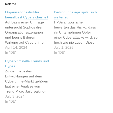
Related
Organisationsstruktur
Bedrohungslage spitzt sich
beeinflusst Cybersicherheit
weiter zu
Auf Basis einer Umfrage
IT-Verantwortliche
untersucht Sophos drei
bewerten das Risiko, dass
Organisationsszenarien
ihr Unternehmen Opfer
und beurteilt deren
einer Cyberattacke wird, so
Wirkung auf Cybercrime-
hoch wie nie zuvor. Dieser
Abwehr. Dieser Artikel
April 14, 2024
Artikel wurde indexiert von
July 1, 2025
wurde indexiert von IT-
In "DE"
IT-News Cybersicherheit -
In "DE"
News Sicherheit - silicon.de
silicon.de Lesen Sie den
Cyberkriminelle Trends und
Lesen Sie den originalen
originalen Artikel:
Hypes
Artikel:
Bedrohungslage spitzt sich
Zu den neuesten
Organisationsstruktur
weiter zu
Entwicklungen auf dem
beeinflusst Cybersicherheit
Cybercrime-Markt gehören
laut einer Analyse von
Trend Micro Jailbreaking-
as-a-Service und
July 3, 2024
Deepfake-Services. Dieser
In "DE"
Artikel wurde indexiert von
IT-News Cybersicherheit -