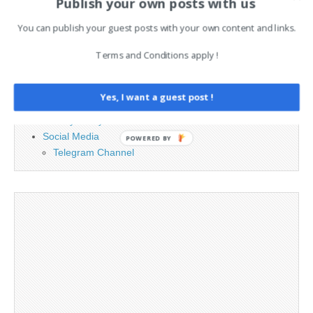
Publish your own posts with us
PAGES
You can publish your guest posts with your own content and links.
Terms and Conditions apply !
Advertising
Contact
Legal and Contact information
Yes, I want a guest post !
Opt-out preferences
Privacy Policy
Social Media
POWERED BY
Telegram Channel