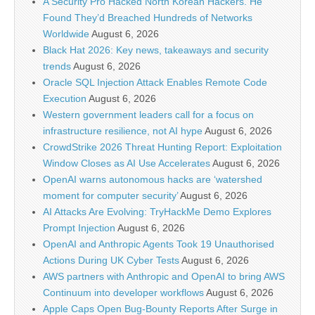
A Security Pro Hacked North Korean Hackers. He
Found They’d Breached Hundreds of Networks
Worldwide
August 6, 2026
Black Hat 2026: Key news, takeaways and security
trends
August 6, 2026
Oracle SQL Injection Attack Enables Remote Code
Execution
August 6, 2026
Western government leaders call for a focus on
infrastructure resilience, not AI hype
August 6, 2026
CrowdStrike 2026 Threat Hunting Report: Exploitation
Window Closes as AI Use Accelerates
August 6, 2026
OpenAI warns autonomous hacks are ‘watershed
moment for computer security’
August 6, 2026
AI Attacks Are Evolving: TryHackMe Demo Explores
Prompt Injection
August 6, 2026
OpenAI and Anthropic Agents Took 19 Unauthorised
Actions During UK Cyber Tests
August 6, 2026
AWS partners with Anthropic and OpenAI to bring AWS
Continuum into developer workflows
August 6, 2026
Apple Caps Open Bug-Bounty Reports After Surge in