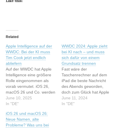
Like this:
Related
Apple Intelligence auf der
WWDC 2024: Apple zieht
WWDC: Bei der KI muss
bei KI nach – und muss
Tim Cook jetzt endlich
sich dafür von einem
abliefern
Grundsatz trennen
Auf der WWDC hat Apple
Fast wäre der
Intelligence eine größere
Taschenrechner auf dem
Rolle eingenommen als
iPad die beste Nachricht
vorab vermutet. iOS 26,
des Abends geworden,
macOS 26 und Co. werden
doch zum Glück hat Apple
um viele kleine, oft
June 10, 2025
noch etwas anderes dabei:
June 11, 2024
sinnvolle Funktionen
In "DE"
Nämlich KI – sogar sehr
In "DE"
ergänzt. Jetzt muss Apple
viel KI. Dieser Artikel wurde
iOS 26 und macOS 26:
diese aber auch endlich
indexiert von t3n.de -
Neue Namen, alte
liefern, meint unser Autor.
Software & Entwicklung
Probleme? Was uns bei
Dieser Artikel wurde
Lesen Sie den originalen