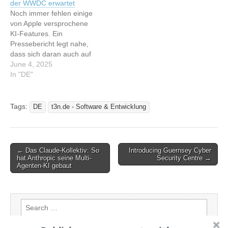
der WWDC erwartet
indexiert von t3n.de -
Artikel: WWDC 2024: Apple
Noch immer fehlen einige
Software & Entwicklung
zieht bei KI…
von Apple versprochene
Lesen Sie…
KI-Features. Ein
Pressebericht legt nahe,
dass sich daran auch auf
der Entwicklerkonferenz
June 4, 2025
WWDC 2025 nicht viel
In "DE"
ändern wird. Dieser Artikel
wurde indexiert von t3n.de
- Software & Entwicklung
Tags:
DE
t3n.de - Software & Entwicklung
Lesen Sie den originalen
Artikel: iOS 26 und macOS
26: Neue Namen, alte
Probleme? Was…
Post
← Das Claude-Kollektiv: So
Introducing Guernsey Cyber
hat Anthropic seine Multi-
Security Centre →
navigation
Agenten-KI gebaut
Search
for: