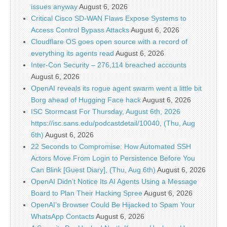
issues anyway
August 6, 2026
Critical Cisco SD-WAN Flaws Expose Systems to
Access Control Bypass Attacks
August 6, 2026
Cloudflare OS goes open source with a record of
everything its agents read
August 6, 2026
Inter-Con Security – 276,114 breached accounts
August 6, 2026
OpenAI reveals its rogue agent swarm went a little bit
Borg ahead of Hugging Face hack
August 6, 2026
ISC Stormcast For Thursday, August 6th, 2026
https://isc.sans.edu/podcastdetail/10040, (Thu, Aug
6th)
August 6, 2026
22 Seconds to Compromise: How Automated SSH
Actors Move From Login to Persistence Before You
Can Blink [Guest Diary], (Thu, Aug 6th)
August 6, 2026
OpenAI Didn’t Notice Its AI Agents Using a Message
Board to Plan Their Hacking Spree
August 6, 2026
OpenAI’s Browser Could Be Hijacked to Spam Your
WhatsApp Contacts
August 6, 2026